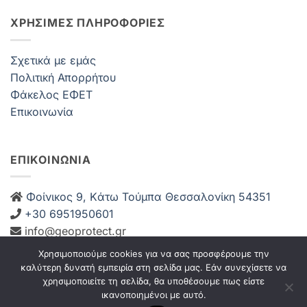
ΧΡΗΣΙΜΕΣ ΠΛΗΡΟΦΟΡΙΕΣ
Σχετικά με εμάς
Πολιτική Απορρήτου
Φάκελος ΕΦΕΤ
Επικοινωνία
ΕΠΙΚΟΙΝΩΝΙΑ
Φοίνικος 9, Kάτω Τούμπα Θεσσαλονίκη 54351
+30 6951950601
info@geoprotect.gr
Δευ-Παρ: 08:00 – 21:00
Χρησιμοποιούμε cookies για να σας προσφέρουμε την
Σάββατο: 08:00 – 14:00 Κυριακή: Κλειστά
καλύτερη δυνατή εμπειρία στη σελίδα μας. Εάν συνεχίσετε να
χρησιμοποιείτε τη σελίδα, θα υποθέσουμε πως είστε
ικανοποιημένοι με αυτό.