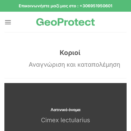
Μετάβαση
Επικοινωνήστε μαζί μας στο : +306951950601
στο
περιεχόμενο
Κοριοί
Αναγνώριση και καταπολέμηση
Λατινικό όνομα
Cimex lectularius