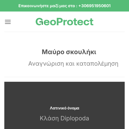
Μετάβαση
Επικοινωνήστε μαζί μας στο : +306951950601
στο
περιεχόμενο
Μαύρο σκουλήκι
Αναγνώριση και καταπολέμηση
Λατινικό όνομα
Κλάση Diplopoda