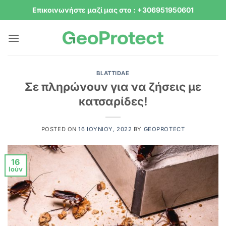
Μετάβαση
Επικοινωνήστε μαζί μας στο : +306951950601
στο
περιεχόμενο
BLATTIDAE
Σε πληρώνουν για να ζήσεις με
κατσαρίδες!
POSTED ON
16 ΙΟΥΝΊΟΥ, 2022
BY
GEOPROTECT
16
Ιούν