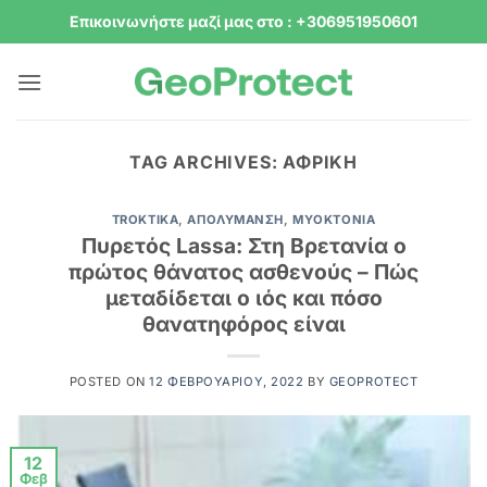
Μετάβαση
Επικοινωνήστε μαζί μας στο : +306951950601
στο
περιεχόμενο
TAG ARCHIVES:
ΑΦΡΙΚΉ
TROKTIKA
,
ΑΠΟΛΎΜΑΝΣΗ
,
ΜΥΟΚΤΟΝΊΑ
Πυρετός Lassa: Στη Βρετανία ο
πρώτος θάνατος ασθενούς – Πώς
μεταδίδεται ο ιός και πόσο
θανατηφόρος είναι
POSTED ON
12 ΦΕΒΡΟΥΑΡΊΟΥ, 2022
BY
GEOPROTECT
12
Φεβ