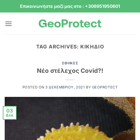
Μετάβαση
Επικοινωνήστε μαζί μας στο : +306951950601
στο
περιεχόμενο
TAG ARCHIVES:
ΚΙΚΉΔΙΟ
ΣΦΉΚΕΣ
Νέο στέλεχος Covid?!
POSTED ON
3 ΔΕΚΕΜΒΡΊΟΥ, 2021
BY
GEOPROTECT
03
Δεκ