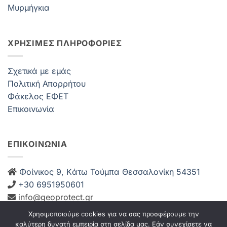
Μυρμήγκια
ΧΡΗΣΙΜΕΣ ΠΛΗΡΟΦΟΡΙΕΣ
Σχετικά με εμάς
Πολιτική Απορρήτου
Φάκελος ΕΦΕΤ
Επικοινωνία
ΕΠΙΚΟΙΝΩΝΙΑ
Φοίνικος 9, Kάτω Τούμπα Θεσσαλονίκη 54351
+30 6951950601
info@geoprotect.gr
Δευ-Παρ: 08:00 – 21:00
Χρησιμοποιούμε cookies για να σας προσφέρουμε την
Σάββατο: 08:00 – 14:00 Κυριακή: Κλειστά
καλύτερη δυνατή εμπειρία στη σελίδα μας. Εάν συνεχίσετε να