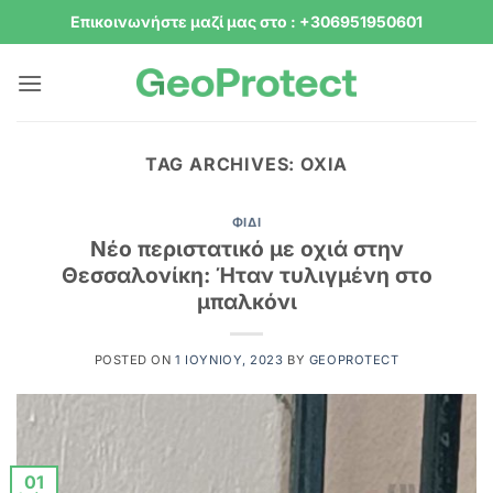
Μετάβαση
Επικοινωνήστε μαζί μας στο : +306951950601
στο
περιεχόμενο
TAG ARCHIVES:
ΟΧΙΆ
ΦΊΔΙ
Νέο περιστατικό με οχιά στην
Θεσσαλονίκη: Ήταν τυλιγμένη στο
μπαλκόνι
POSTED ON
1 ΙΟΥΝΊΟΥ, 2023
BY
GEOPROTECT
01