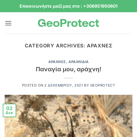
Μετάβαση
Επικοινωνήστε μαζί μας στο : +306951950601
στο
περιεχόμενο
CATEGORY ARCHIVES:
ΑΡΆΧΝΕΣ
ΑΡΆΧΝΕΣ
,
ΑΡΑΧΝΊΔΙΑ
Παναγία μου, αράχνη!
POSTED ON
2 ΔΕΚΕΜΒΡΊΟΥ, 2021
BY
GEOPROTECT
02
Δεκ