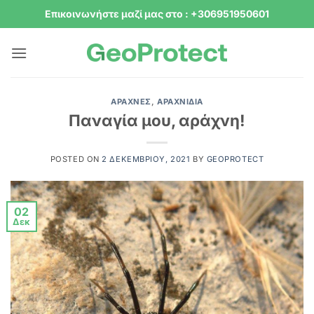
Μετάβαση
Επικοινωνήστε μαζί μας στο : +306951950601
στο
περιεχόμενο
ΑΡΆΧΝΕΣ
,
ΑΡΑΧΝΊΔΙΑ
Παναγία μου, αράχνη!
POSTED ON
2 ΔΕΚΕΜΒΡΊΟΥ, 2021
BY
GEOPROTECT
02
Δεκ