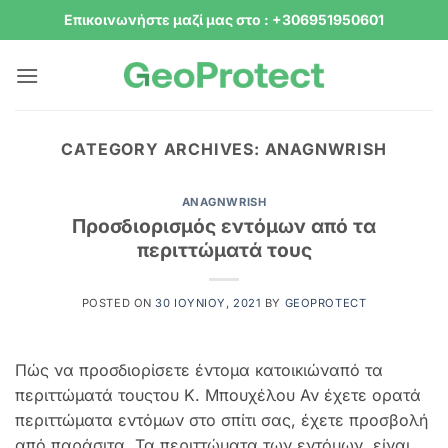
Μετάβαση
Επικοινωνήστε μαζί μας στο : +306951950601
στο
περιεχόμενο
CATEGORY ARCHIVES:
ANAGNWRISH
ANAGNWRISH
Προσδιορισμός εντόμων από τα
περιττώματά τους
POSTED ON
30 ΙΟΥΝΊΟΥ, 2021
BY
GEOPROTECT
Πώς να προσδιορίσετε έντομα κατοικιώναπό τα
περιττώματά τουςτου Κ. Μπουχέλου Αν έχετε ορατά
περιττώματα εντόμων στο σπίτι σας, έχετε προσβολή
από παράσιτα. Τα περιττώματα των εντόμων, είναι