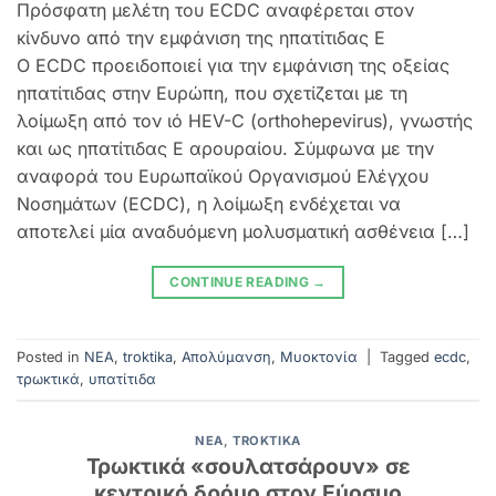
Πρόσφατη μελέτη του ECDC αναφέρεται στον
κίνδυνο από την εμφάνιση της ηπατίτιδας Ε
Ο ECDC προειδοποιεί για την εμφάνιση της οξείας
ηπατίτιδας στην Ευρώπη, που σχετίζεται με τη
λοίμωξη από τον ιό HEV-C (οrthohepevirus), γνωστής
και ως ηπατίτιδας Ε αρουραίου. Σύμφωνα με την
αναφορά του Ευρωπαϊκού Οργανισμού Ελέγχου
Νοσημάτων (ECDC), η λοίμωξη ενδέχεται να
αποτελεί μία αναδυόμενη μολυσματική ασθένεια […]
CONTINUE READING
→
Posted in
NEA
,
troktika
,
Απολύμανση
,
Μυοκτονία
|
Tagged
ecdc
,
τρωκτικά
,
υπατίτιδα
NEA
,
TROKTIKA
Τρωκτικά «σουλατσάρουν» σε
κεντρικό δρόμο στον Εύοσμο