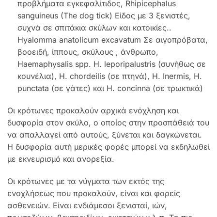
προβλήματα εγκεφαλίτιδος, Rhipicephalus
sanguineus (The dog tick) Είδος με 3 ξενιστές,
συχνά σε σπιτάκια σκύλων και κατοικίες..
Hyalomma anatolicum excavatum Σε αιγοπρόβατα,
βοοειδή, ίππους, σκύλους , άνθρωπο,
Haemaphysalis spp. H. leporipalustris (συνήθως σε
κουνέλια), H. chordeilis (σε πτηνά), H. Inermis, Η.
punctata (σε γάτες) και Η. concinna (σε τρωκτικά)
Οι κρότωνες προκαλούν αρχικά ενόχληση και
δυσφορία στον σκύλο, ο οποίος στην προσπάθειά του
να απαλλαγεί από αυτούς, ξύνεται και δαγκώνεται.
Η δυσφορία αυτή μερικές φορές μπορεί να εκδηλωθεί
με εκνευρισμό και ανορεξία.
Οι κρότωνες με τα νύγματα των εκτός της
ενoχλήσεως που προκαλούν, είναι και φορείς
ασθενειών. Είναι ενδιάμεσοι ξενισταί, ιών,