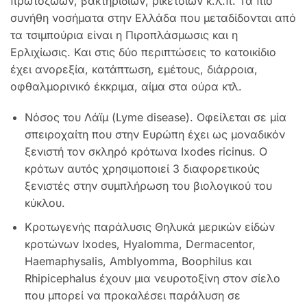
πρωτοζώων, βακτηριδίων, ρικετσιών κ.λ.π. Τα πιο
συνήθη νοσήματα στην Ελλάδα που μεταδίδονται από
τα τσιμπούρια είναι η Πιροπλάσμωσις και η
Ερλιχίωσις. Και στις δύο περιπτώσεις το κατοικίδιο
έχει ανορεξία, κατάπτωση, εμέτους, διάρροια,
οφθαλμορινικό έκκριμα, αίμα στα ούρα κτλ.
Νόσος του Λάϊμ (Lyme disease). Οφείλεται σε μία
σπειροχαίτη που στην Ευρώπη έχει ως μοναδικόν
ξενιστή τον σκληρό κρότωνα Ixodes ricinus. Ο
κρότων αυτός χρησιμοποιεί 3 διαφορετικούς
ξενιστές στην συμπλήρωση του βιολογικού του
κύκλου.
Κροτωγενής παράλυσις Θηλυκά μερικών είδών
κροτώνων Ixodes, Hyalomma, Dermacentor,
Haemaphysalis, Amblyomma, Boophilus και
Rhipicephalus έχουν μια νευροτοξίνη στον σίελο
που μπορεί να προκαλέσει παράλυση σε