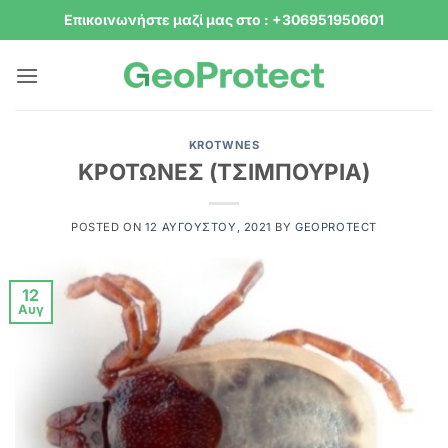
Μετάβαση
Επικοινωνήστε μαζί μας στο : +306951950601
στο
περιεχόμενο
KROTWNES
ΚΡΟΤΩΝΕΣ (ΤΣΙΜΠΟΥΡΙΑ)
POSTED ON
12 ΑΥΓΟΎΣΤΟΥ, 2021
BY
GEOPROTECT
12
Αυγ