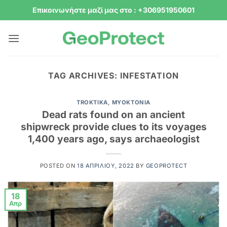
Μετάβαση
Επικοινωνήστε μαζί μας στο : +306951950601
στο
περιεχόμενο
TAG ARCHIVES:
INFESTATION
TROKTIKA
,
ΜΥΟΚΤΟΝΊΑ
Dead rats found on an ancient
shipwreck provide clues to its voyages
1,400 years ago, says archaeologist
POSTED ON
18 ΑΠΡΙΛΊΟΥ, 2022
BY
GEOPROTECT
18
Απρ